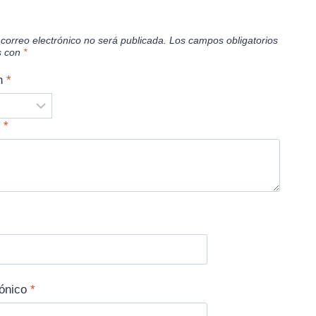
 correo electrónico no será publicada.
Los campos obligatorios
s con
*
ón
*
n
*
rónico
*