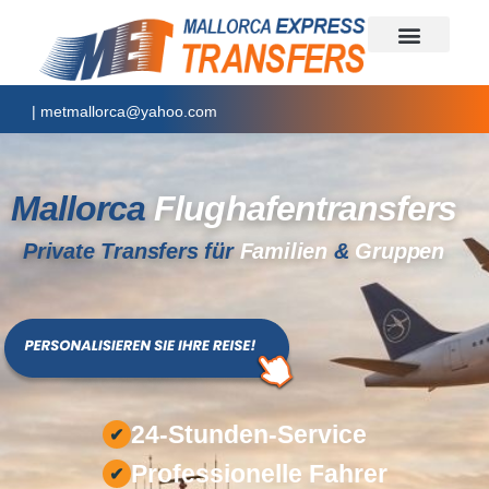
|
metmallorca@yahoo.com
Mallorca
Flughafentransfers
Private Transfers für
Familien
&
Gruppen
24-Stunden-Service
✔
Professionelle Fahrer
✔