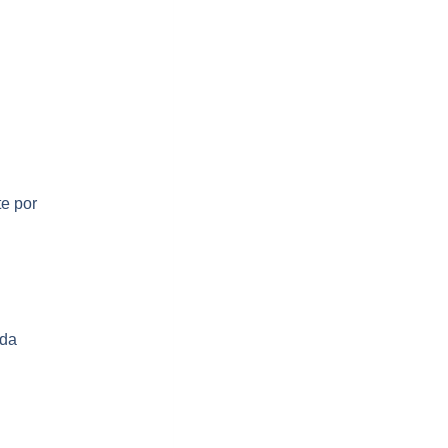
e por
ada