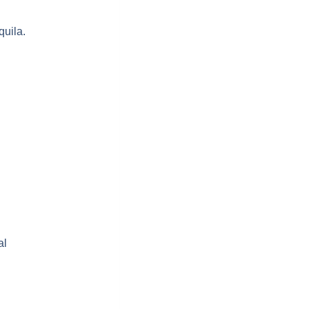
quila.
al