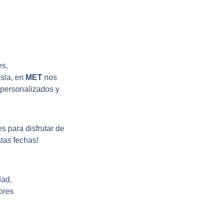
es,
sla, en
MET
nos
 personalizados y
s para disfrutar de
tas fechas!
dad,
ores