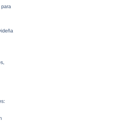
 para
videña
s,
es:
n