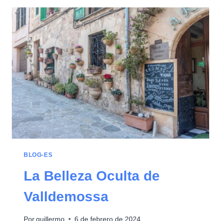
BLOG-ES
La Belleza Oculta de
Valldemossa
Por
guillermo
6 de febrero de 2024